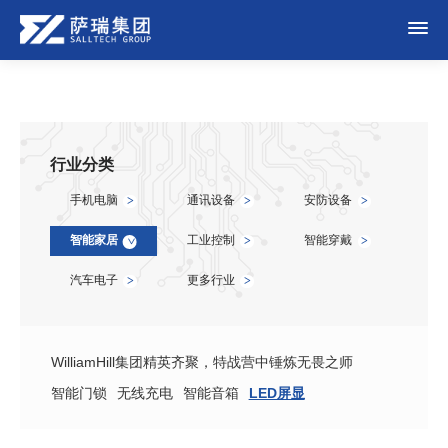
行业分类
手机电脑
通讯设备
安防设备
>
>
>
智能家居
工业控制
智能穿戴
>
>
>
汽车电子
更多行业
>
>
WilliamHill集团精英齐聚，特战营中锤炼无畏之师
智能门锁
无线充电
智能音箱
LED屏显