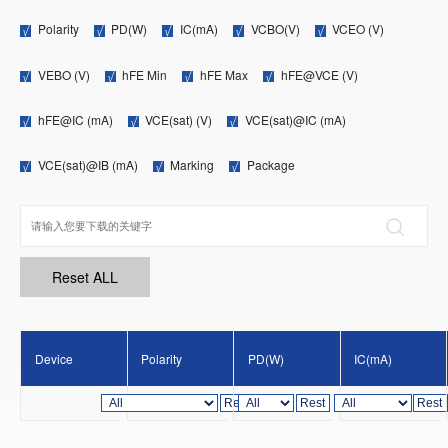
Polarity
PD(W)
IC(mA)
VCBO(V)
VCEO (V)
VEBO (V)
hFE Min
hFE Max
hFE@VCE (V)
hFE@IC (mA)
VCE(sat) (V)
VCE(sat)@IC (mA)
VCE(sat)@IB (mA)
Marking
Package
Device
Polarity
PD(W)
IC(mA)