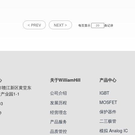
PREV
NEXT
每页显示
条记录
心
关于WilliamHill
产品中心
市赣江新区黄堂东
公司介绍
IGBT
产业园1-1
MOSFET
发展历程
03
保护器件
经营理念
@
二三极管
产品服务
模拟 Analog IC
品质管控