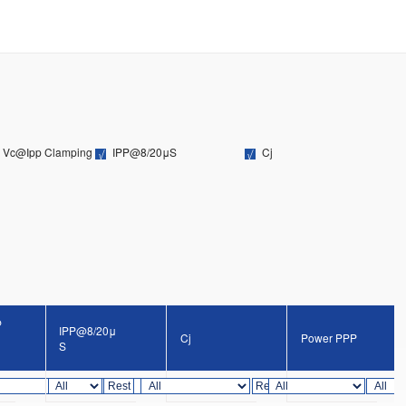
e Vc@Ipp Clamping
IPP@8/20μS
Cj
@
IPP@8/20μ
Cj
Power PPP
S