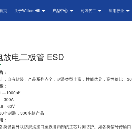
首页
关于WilliamHill
产品中心
封装代工
应用行业
电放电二极管 ESD
势
：
计，自有封装，产品系列齐全，封装类型丰富，性能优异，高性价比，30
能
：
1—1000pF
1—300A
.8—60V
30个封装，300多款产品
用
：
各类设备外联防浪涌接口至设备内部的主芯片侧防护。如各类信号传输口