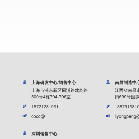
上海研发中心/销售中心
南昌制造中
上海市浦东新区周浦路建韵路
江西省南昌
500号4栋704-706室
街699号国微
15721281961
138791681
coco@
liyongpeng
深圳销售中心