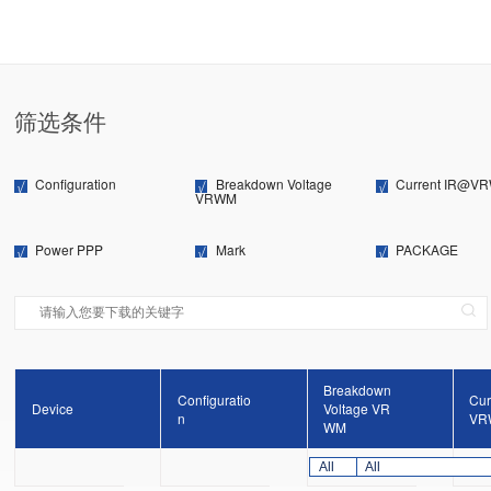
筛选条件
Configuration
Breakdown Voltage
Current IR@V
VRWM
Power PPP
Mark
PACKAGE
Breakdown
Configuratio
Cur
Device
Voltage VR
n
VR
WM