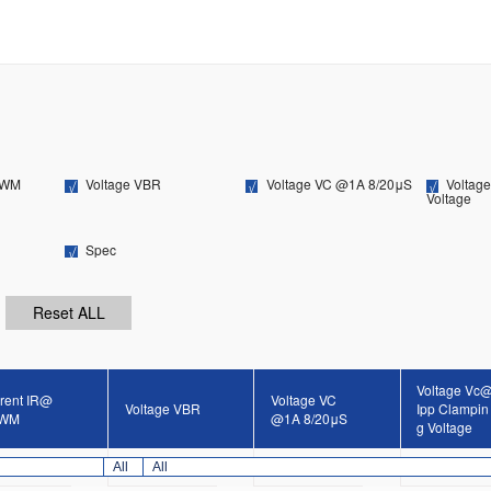
RWM
Voltage VBR
Voltage VC @1A 8/20μS
Voltag
Voltage
Spec
Voltage Vc
rent IR@
Voltage VC
Voltage VBR
Ipp Clampin
WM
@1A 8/20μS
g Voltage