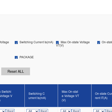
Voltage
Switching Current Is(mA)
Max On-state Voltage
On-stat
VT(V)
PACKAGE
 Switchi
Max On-stat
Switching C
On-state Cu
Voltage V
e Voltage VT
urrent Is(mA)
rent IT(A)
)
(V)