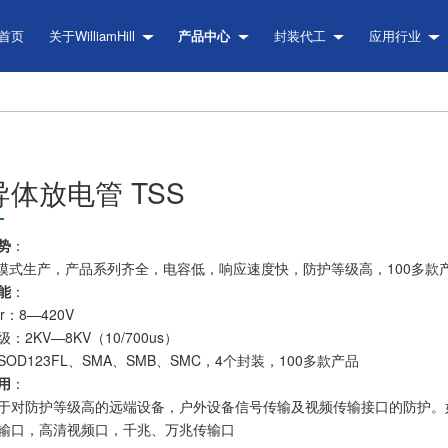
首页
关于WilliamHill
产品中心
封装代工
应用行业
导体放电管 TSS
势
：
M模式生产，产品系列齐全，电容低，响应速度快，防护等级高，100多
能
：
r：8—420V
：2KV—8KV（10/700us）
SOD123FL、SMA、SMB、SMC，4个封装，100多款产品
用
：
于对防护等级高的远端设备，户外设备信号传输及视频传输接口的防护。如R
输口，高清视频口，千兆、万兆传输口