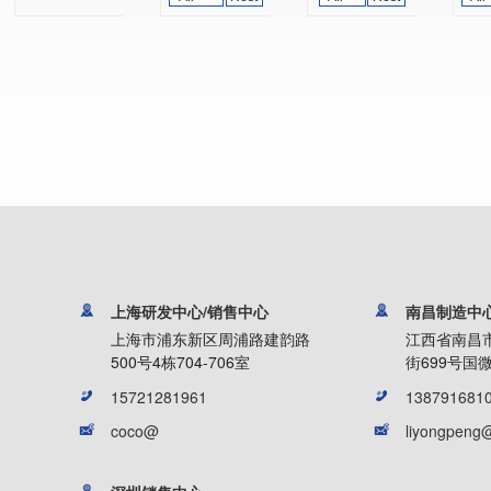
上海研发中心/销售中心
南昌制造中
上海市浦东新区周浦路建韵路
江西省南昌
500号4栋704-706室
街699号国微
15721281961
138791681
coco@
liyongpeng