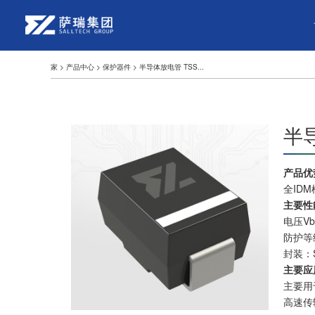
家
>
产品中心
>
保护器件
>
半导体放电管 TSS...
半
产品优
全ID
主要性
电压Vb
防护等级
封装：
主要应
主要用
高速传