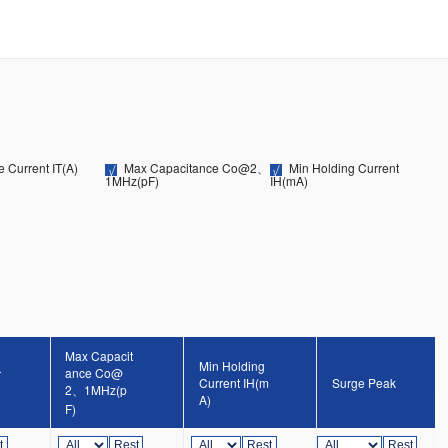
e Current IT(A)
Max Capacitance Co@2、
Min Holding Current
1MHz(pF)
IH(mA)
Max Capacit
Min Holding
ance Co@
r
Current IH(m
Surge Peak
2、1MHz(p
A)
F)