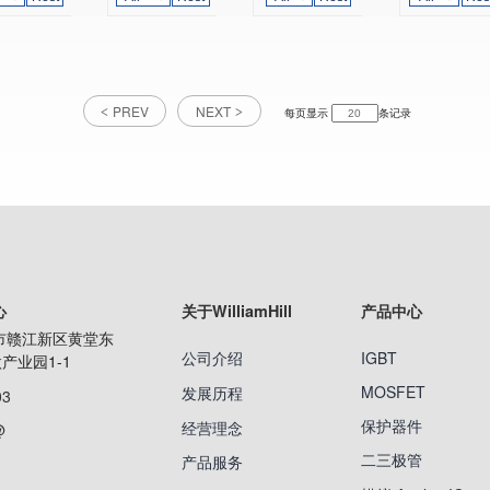
PREV
NEXT
每页显示
条记录
心
关于WilliamHill
产品中心
市赣江新区黄堂东
公司介绍
IGBT
产业园1-1
MOSFET
发展历程
03
保护器件
经营理念
@
二三极管
产品服务