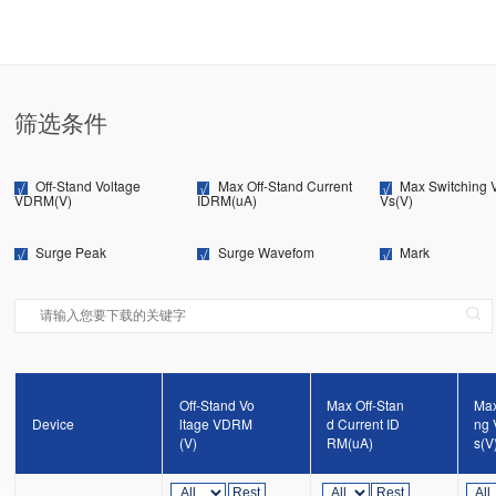
筛选条件
Off-Stand Voltage
Max Off-Stand Current
Max Switching 
VDRM(V)
IDRM(uA)
Vs(V)
Surge Peak
Surge Wavefom
Mark
Off-Stand Vo
Max Off-Stan
Max
Device
ltage VDRM
d Current ID
ng 
(V)
RM(uA)
s(V